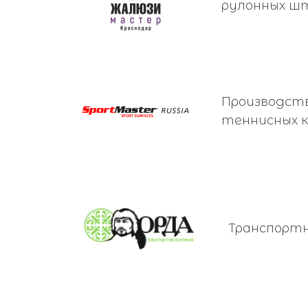
рулонных ш
Производст
теннисных 
Транспортн