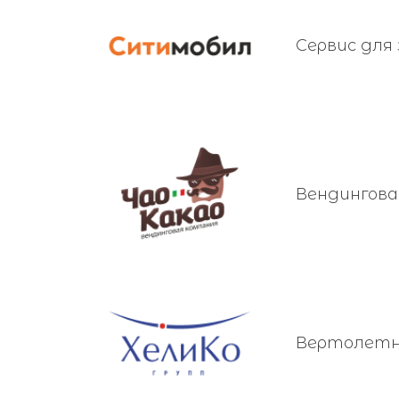
Сервис для
Вендингова
Вертолетн