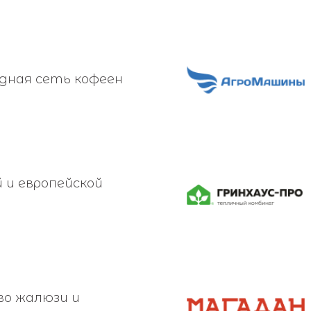
дная сеть кофеен
й и европейской
во жалюзи и