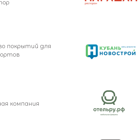
тор
во покрытий для
кортов
ая компания