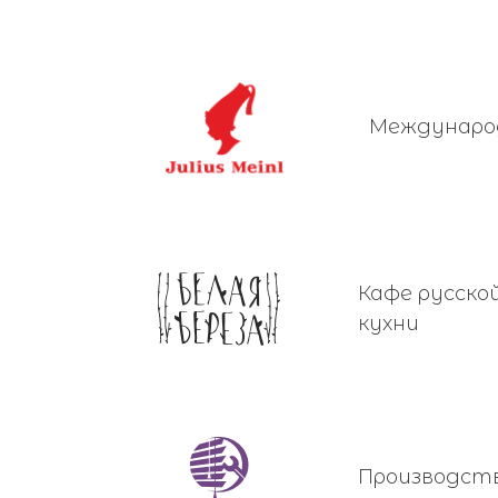
Междунаро
Кафе русско
кухни
Производст