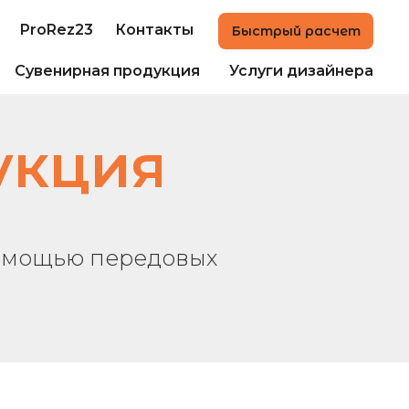
ProRez23
Контакты
Быстрый расчет
Сувенирная продукция
Услуги дизайнера
укция
омощью передовых