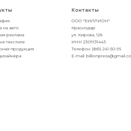
укты
Контакты
афия
ООО "БИЛЛИОН"
 на авто
Краснодар
ая реклама
ул. Кирова, 126
на текстиле
ИНН 2309131443
рная продукция
Телефон: (861) 241-50-95
 дизайнера
E-mail: billionpress@gmail.