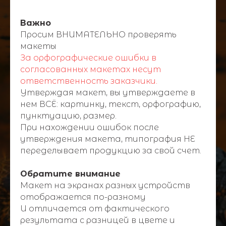
Важно
Просим ВНИМАТЕЛЬНО проверять
макеты
За орфографические ошибки в
согласованных макетах несут
ответственность заказчики.
Утверждая макет, вы утверждаете в
нем ВСЁ: картинку, текст, орфографию,
пунктуацию, размер.
При нахождении ошибок после
утверждения макета, типография НЕ
переделывает продукцию за свой счет.
Обратите внимание
Макет на экранах разных устройств
отображается по-разному
И отличается от фактического
результата с разницей в цвете и