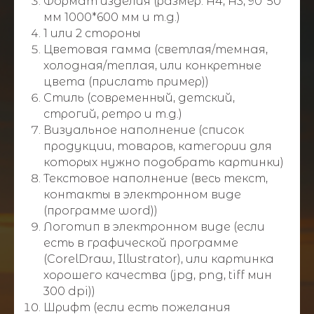
Формат изделия (размер: А4, А3, 90*50
мм 1000*600 мм и т.д.)
1 или 2 стороны
Цветовая гамма (светлая/темная,
холодная/теплая, или конкретные
цвета (прислать пример))
Стиль (современный, детский,
строгий, ретро и т.д.)
Визуальное наполнение (список
продукции, товаров, категории для
которых нужно подобрать картинки)
Текстовое наполнение (весь текст,
контакты в электронном виде
(программе word))
Логотип в электронном виде (если
есть в графической программе
(CorelDraw, Illustrator), или картинка
хорошего качества (jpg, png, tiff мин
300 dpi))
Шрифт (если есть пожелания