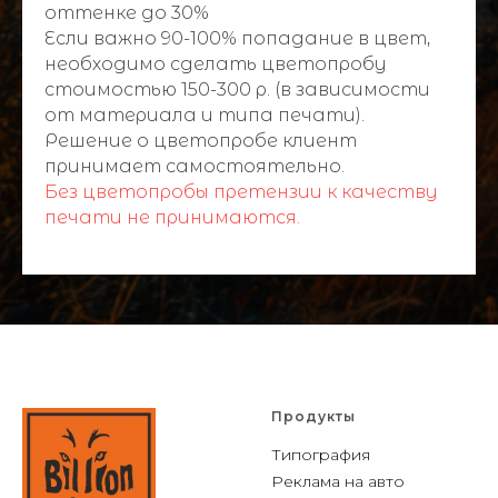
оттенке до 30%
Если важно 90-100% попадание в цвет,
необходимо сделать цветопробу
стоимостью 150-300 р. (в зависимости
от материала и типа печати).
Решение о цветопробе клиент
принимает самостоятельно.
Без цветопробы претензии к качеству
печати не принимаются.
Продукты
Типография
Реклама на авто